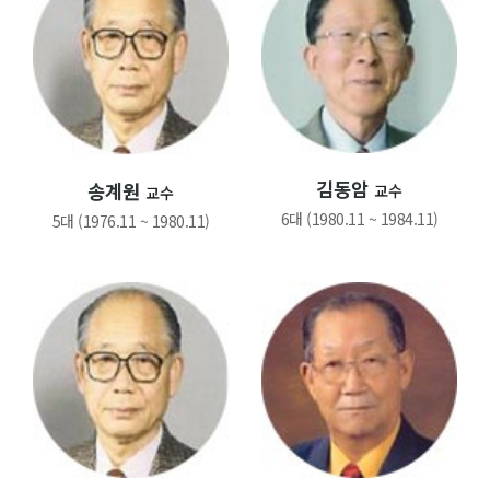
알림마당
공지사항
목장뉴스
규정 및 세칙
김동암
송계원
교수
교수
목장생산품
6대 (1980.11 ~ 1984.11)
5대 (1976.11 ~ 1980.11)
계란(일반배송)
계란(정기배송)