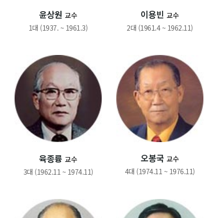
시설/장비현황
윤상원
이용빈
교수
교수
1대 (1937. ~ 1961.3)
인증현황
2대 (1961.4 ~ 1962.11)
특화사업
청정화육종 번식사업
빅데이터 구축사업
동물관리 시스템
품질관리 시스템
연구/실습지원
오봉국
육종륭
교수
교수
신청안내
4대 (1974.11 ~ 1976.11)
3대 (1962.11 ~ 1974.11)
신청하기
신청내역