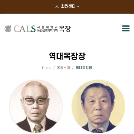
×
회원센터
목장소개
목장장 인사말
목장안내
역대목장장
역대목장장
Home
목장소개
역대목장장
조직도
오시는길
목장현황
동물사육현황
연구실습현황
초지재배현황