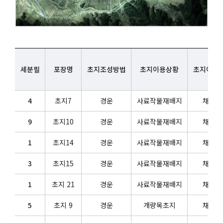
시설/장비현황
인증현황
특화사업
세분필
포장명
초지조성방법
초지이용상황
초지이용
청정화육종 번식사업
빅데이터 구축사업
4
초지7
경운
사료작물재배지
채초지
동물관리 시스템
9
초지10
경운
사료작물재배지
채초지
품질관리 시스템
1
초지14
경운
사료작물재배지
채초지
연구/실습지원
3
초지15
경운
사료작물재배지
채초지
신청안내
1
초지 21
경운
사료작물재배지
채초지
신청하기
5
초지 9
경운
개량목초지
채초지
신청내역