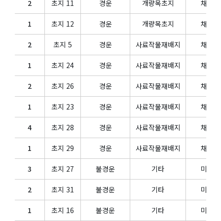
2
초지 11
경운
개량목초지
채초지
알림마당
1
초지 12
경운
개량목초지
채초지
공지사항
2
초지 5
경운
사료작물재배지
채초지
목장뉴스
규정 및 세칙
1
초지 24
경운
사료작물재배지
채초지
2
초지 26
경운
사료작물재배지
채초지
목장생산품
1
초지 23
경운
사료작물재배지
채초지
계란(일반배송)
4
초지 28
경운
사료작물재배지
채초지
계란(정기배송)
1
초지 29
경운
사료작물재배지
채초지
3
초지 27
불경운
기타
미이용
2
초지 31
불경운
기타
미이용
1
초지 16
불경운
기타
미이용