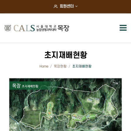
×
회원센터
목장소개
목장장 인사말
목장안내
초지재배현황
역대목장장
Home
목장현황
초지재배현황
조직도
오시는길
목장현황
동물사육현황
연구실습현황
초지재배현황