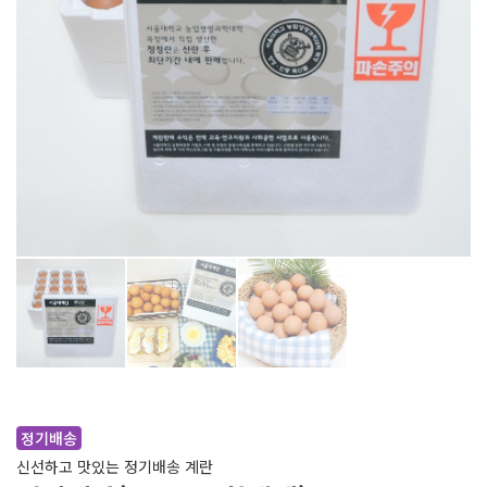
시설/장비현황
인증현황
특화사업
청정화육종 번식사업
빅데이터 구축사업
동물관리 시스템
품질관리 시스템
연구/실습지원
신청안내
신청하기
정기배송
신청내역
신선하고 맛있는 정기배송 계란