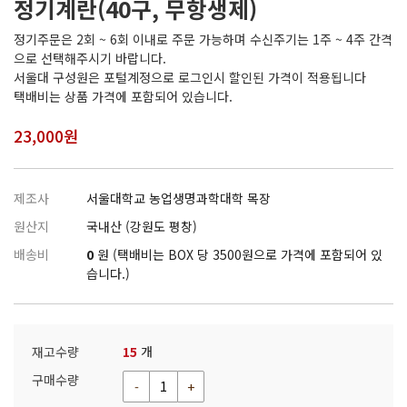
정기계란(40구, 무항생제)
알림마당
정기주문은 2회 ~ 6회 이내로 주문 가능하며 수신주기는 1주 ~ 4주 간격
으로 선택해주시기 바랍니다.
공지사항
서울대 구성원은 포털계정으로 로그인시 할인된 가격이 적용됩니다
목장뉴스
택배비는 상품 가격에 포함되어 있습니다.
규정 및 세칙
23,000원
목장생산품
제조사
서울대학교 농업생명과학대학 목장
계란(일반배송)
원산지
국내산 (강원도 평창)
계란(정기배송)
배송비
0
원 (택배비는 BOX 당 3500원으로 가격에 포함되어 있
습니다.)
재고수량
15
개
구매수량
-
+