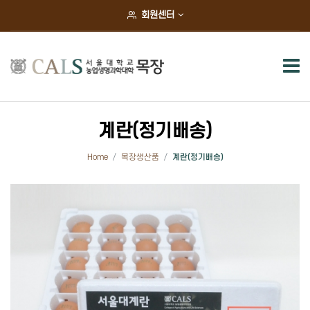
×
회원센터
목장소개
목장장 인사말
목장안내
계란(정기배송)
역대목장장
Home
목장생산품
계란(정기배송)
조직도
오시는길
목장현황
동물사육현황
연구실습현황
초지재배현황